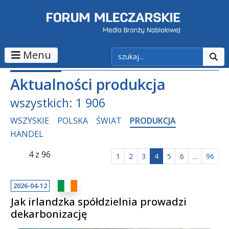
Menu
Aktualności produkcja
wszystkich: 1 906
WSZYSKIE
POLSKA
ŚWIAT
PRODUKCJA
HANDEL
4 z 96
1
2
3
4
5
6
...
96
2026-04-12
Jak irlandzka spółdzielnia prowadzi
dekarbonizację