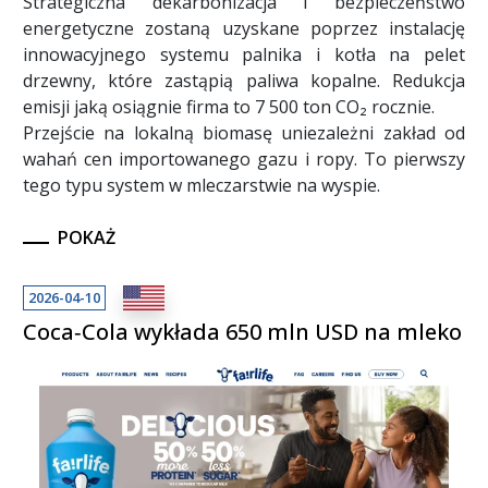
Strategiczna dekarbonizacja i bezpieczeństwo
energetyczne zostaną uzyskane poprzez instalację
innowacyjnego systemu palnika i kotła na pelet
drzewny, które zastąpią paliwa kopalne. Redukcja
emisji jaką osiągnie firma to 7 500 ton CO₂ rocznie.
Przejście na lokalną biomasę uniezależni zakład od
wahań cen importowanego gazu i ropy. To pierwszy
tego typu system w mleczarstwie na wyspie.
POKAŻ
2026-04-10
Coca‑Cola wykłada 650 mln USD na mleko