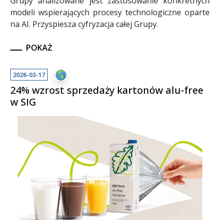
Grupy analizowane jest zastosowanie konkretnych
modeli wspierających procesy technologiczne oparte
na AI. Przyspiesza cyfryzacja całej Grupy.
POKAŻ
2026-03-17
24% wzrost sprzedaży kartonów alu-free
w SIG