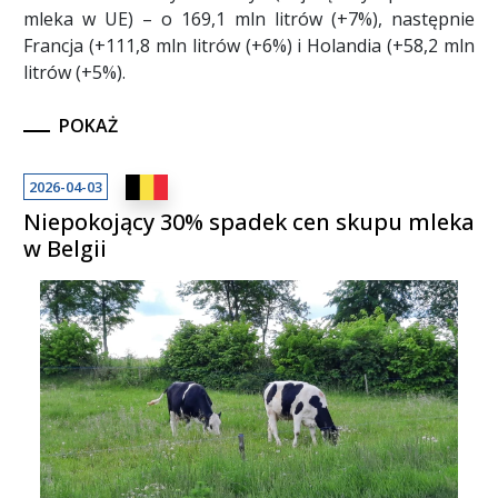
mleka w UE) – o 169,1 mln litrów (+7%), następnie
Francja (+111,8 mln litrów (+6%) i Holandia (+58,2 mln
litrów (+5%).
POKAŻ
2026-04-03
Niepokojący 30% spadek cen skupu mleka
w Belgii