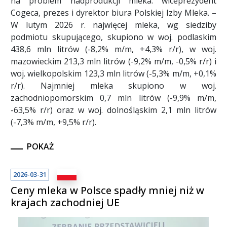
na problem nadprodukcji mleka. wiceprezydent
Cogeca, prezes i dyrektor biura Polskiej Izby Mleka. –
W lutym 2026 r. najwięcej mleka, wg siedziby
podmiotu skupującego, skupiono w woj. podlaskim
438,6 mln litrów (-8,2% m/m, +4,3% r/r), w woj.
mazowieckim 213,3 mln litrów (-9,2% m/m, -0,5% r/r) i
woj. wielkopolskim 123,3 mln litrów (-5,3% m/m, +0,1%
r/r). Najmniej mleka skupiono w woj.
zachodniopomorskim 0,7 mln litrów (-9,9% m/m,
-63,5% r/r) oraz w woj. dolnośląskim 2,1 mln litrów
(-7,3% m/m, +9,5% r/r).
POKAŻ
2026-03-31
Ceny mleka w Polsce spadły mniej niż w
krajach zachodniej UE