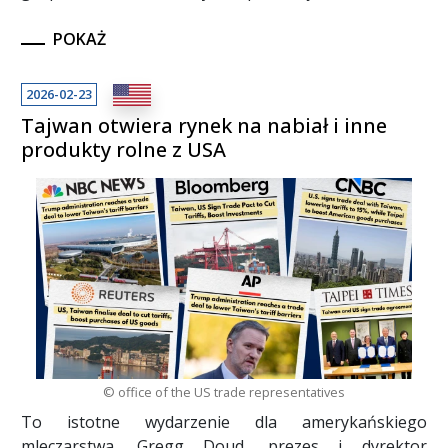
POKAŻ
2026-02-23
Tajwan otwiera rynek na nabiał i inne
produkty rolne z USA
© office of the US trade representatives
To istotne wydarzenie dla amerykańskiego
mleczarstwa. Gregg Doud, prezes i dyrektor