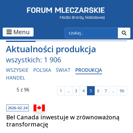
Menu
Aktualności produkcja
wszystkich: 1 906
WSZYSKIE
POLSKA
ŚWIAT
PRODUKCJA
HANDEL
5 z 96
1
...
3
4
5
6
7
...
96
2026-02-24
Bel Canada inwestuje w zrównoważoną
transformację