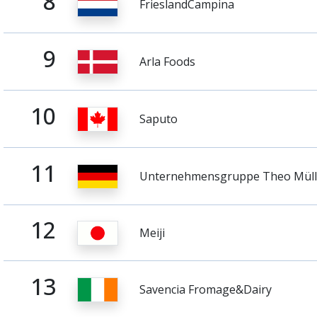
8
FrieslandCampina
9
Arla Foods
10
Saputo
11
Unternehmensgruppe Theo Müll
12
Meiji
13
Savencia Fromage&Dairy