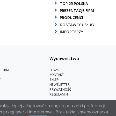
TOP 25 POLSKA
PREZENTACJE FIRM
PRODUCENCI
DOSTAWCY USŁUG
IMPORTERZY
Wydawnictwo
E FIRM
O NAS
KONTAKT
Y
SKLEP
NEWSLETTER
PRYWATNOŚĆ
REGULAMIN
alają lepiej adaptować stronę do potrzeb i preferencji
h przeglądarki internetowej. Brak takiej zmiany oznacza