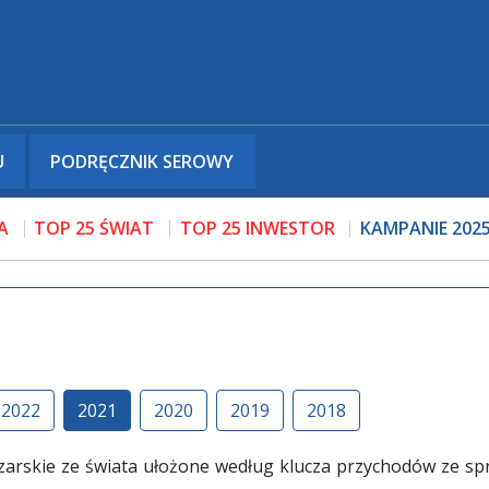
U
PODRĘCZNIK SEROWY
A
TOP 25 ŚWIAT
TOP 25 INWESTOR
KAMPANIE 202
2022
2021
2020
2019
2018
zarskie ze świata ułożone według klucza przychodów ze sp