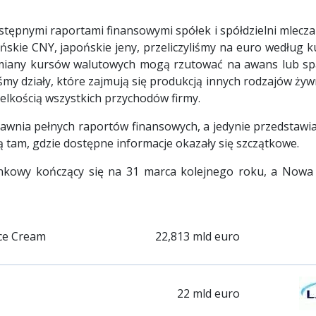
tępnymi raportami finansowymi spółek i spółdzielni mlecza
ińskie CNY, japońskie jeny, przeliczyliśmy na euro według k
miany kursów walutowych mogą rzutować na awans lub spa
iśmy działy, które zajmują się produkcją innych rodzajów żyw
elkością wszystkich przychodów firmy.
jawnia pełnych raportów finansowych, a jedynie przedstawi
ą tam, gdzie dostępne informacje okazały się szczątkowe.
unkowy kończący się na 31 marca kolejnego roku, a Nowa
Ice Cream
22,813 mld euro
22 mld euro