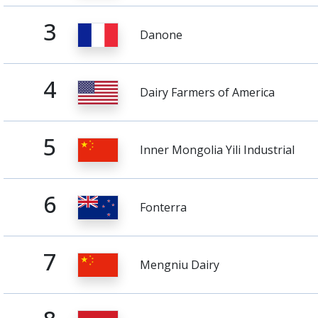
3
Danone
4
Dairy Farmers of America
5
Inner Mongolia Yili Industrial
6
Fonterra
7
Mengniu Dairy