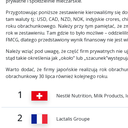
prywatne i spółdzielnie mleczarskie.
Przygotowując poniższe zestawienie kierowaliśmy się dos
tam waluty tj.: USD, CAD, NZD, NOK, indyjskie crores, ch
roku obrachunkowego. Należy przy tym pamiętać, że z
rok w zestawieniu. Tam gdzie to było możliwe – oddzielil
FMCG, dlatego przedstawiony wynik finansowy nie jest wi
Należy wziąć pod uwagę, że część firm prywatnych nie u
stąd takie określenia jak „około” lub „szacunek”występuj
Warto dodać, że firmy japońskie realizują rok obrach
obrachunkowy 30 lipca również kolejnego roku.
1
Nestlé Nutrition, Milk Products, 
2
Lactalis Groupe