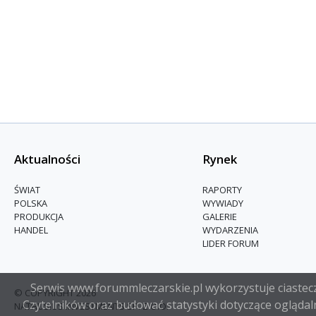
Aktualności
Rynek
ŚWIAT
RAPORTY
POLSKA
WYWIADY
PRODUKCJA
GALERIE
HANDEL
WYDARZENIA
LIDER FORUM
Serwis www.forummleczarskie.pl wykorzystuje ciasteczk
© COPYRIGHT 2026
Czytelników oraz budować statystyki dotyczące oglądaln
NATHUSIUS INVESTMENTS SP. Z O.O.