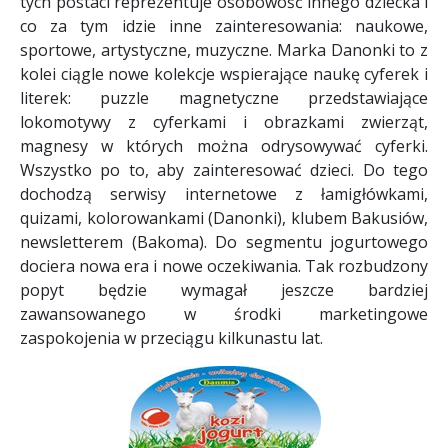
tych postaci reprezentuje osobowość innego dziecka i
co za tym idzie inne zainteresowania: naukowe,
sportowe, artystyczne, muzyczne. Marka Danonki to z
kolei ciągle nowe kolekcje wspierające naukę cyferek i
literek: puzzle magnetyczne przedstawiające
lokomotywy z cyferkami i obrazkami zwierząt,
magnesy w których można odrysowywać cyferki.
Wszystko po to, aby zainteresować dzieci. Do tego
dochodzą serwisy internetowe z łamigłówkami,
quizami, kolorowankami (Danonki), klubem Bakusiów,
newsletterem (Bakoma). Do segmentu jogurtowego
dociera nowa era i nowe oczekiwania. Tak rozbudzony
popyt będzie wymagał jeszcze bardziej
zawansowanego w środki marketingowe
zaspokojenia w przeciągu kilkunastu lat.