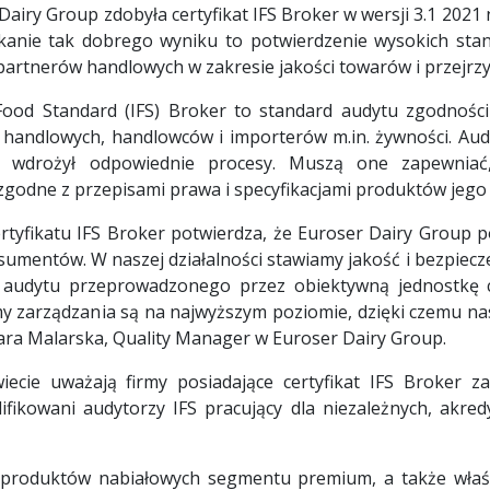
Dairy Group zdobyła certyfikat IFS Broker w wersji 3.1 202
skanie tak dobrego wyniku to potwierdzenie wysokich st
partnerów handlowych w zakresie jakości towarów i przejrzy
 Food Standard (IFS) Broker to standard audytu zgodnośc
i handlowych, handlowców i importerów m.in. żywności. Aud
k wdrożył odpowiednie procesy. Muszą one zapewniać
godne z przepisami prawa i specyfikacjami produktów jego 
rtyfikatu IFS Broker potwierdza, że Euroser Dairy Group 
sumentów. W naszej działalności stawiamy jakość i bezpiec
 audytu przeprowadzonego przez obiektywną jednostkę ce
y zarządzania są na najwyższym poziomie, dzięki czemu na
ara Malarska, Quality Manager w Euroser Dairy Group.
iecie uważają firmy posiadające certyfikat IFS Broker za
ikowani audytorzy IFS pracujący dla niezależnych, akre
 produktów nabiałowych segmentu premium, a także właśc