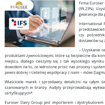
Firma Euroser 
(99,23%). Uzy
gwarancja dla 
International
przedstawiciel
czy pośredni
dostawców są z
– Uzyskanie ce
produktami żywnościowymi, które są bezpieczne dla kon
miejscu, dlatego cieszymy się z tak wysokiego wyniku
dowodem na to, że wdrożone przez nas procesy i system
pewni dobrej i rzetelnej współpracy z nami – mówi Dagm
Właściciele marek i sprzedawcy detaliczni na całym św
szanowanych w branży. Audyty przeprowadzają wykwalif
certyfikujących*.
Euroser Dairy Group jest importerem i dystrybutorem