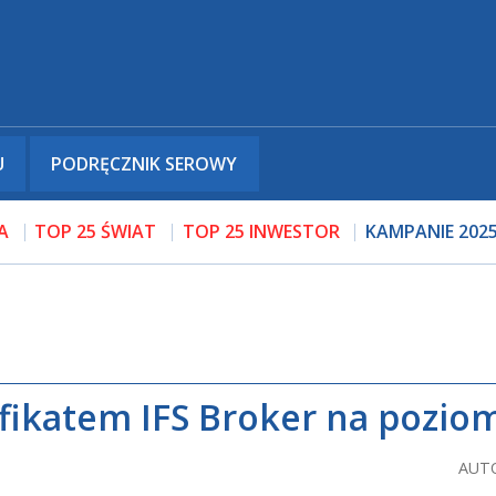
U
PODRĘCZNIK SEROWY
A
TOP 25 ŚWIAT
TOP 25 INWESTOR
KAMPANIE 202
yfikatem IFS Broker na pozio
AUTO