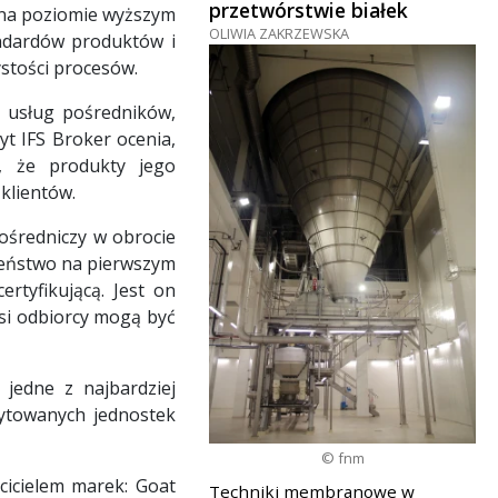
przetwórstwie białek
1 na poziomie wyższym
OLIWIA ZAKRZEWSKA
andardów produktów i
stości procesów.
i usług pośredników,
yt IFS Broker ocenia,
, że produkty jego
klientów.
pośredniczy w obrocie
zeństwo na pierwszym
rtyfikującą. Jest on
si odbiorcy mogą być
 jedne z najbardziej
dytowanych jednostek
© fnm
icielem marek: Goat
Techniki membranowe w