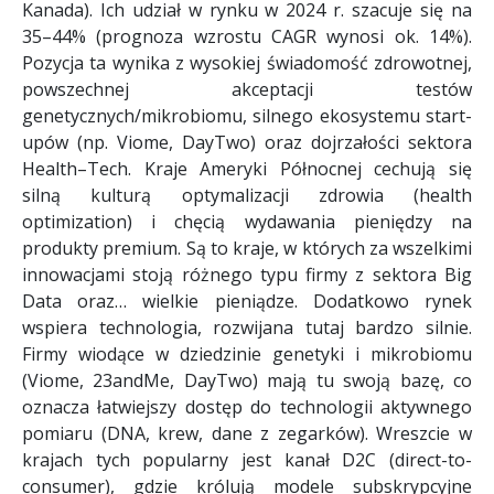
Kanada). Ich udział w rynku w 2024 r. szacuje się na
35–44% (prognoza wzrostu CAGR wynosi ok. 14%).
Pozycja ta wynika z wysokiej świadomość zdrowotnej,
powszechnej akceptacji testów
genetycznych/mikrobiomu, silnego ekosystemu start-
upów (np. Viome, DayTwo) oraz dojrzałości sektora
Health–Tech. Kraje Ameryki Północnej cechują się
silną kulturą optymalizacji zdrowia (health
optimization) i chęcią wydawania pieniędzy na
produkty premium. Są to kraje, w których za wszelkimi
innowacjami stoją różnego typu firmy z sektora Big
Data oraz… wielkie pieniądze. Dodatkowo rynek
wspiera technologia, rozwijana tutaj bardzo silnie.
Firmy wiodące w dziedzinie genetyki i mikrobiomu
(Viome, 23andMe, DayTwo) mają tu swoją bazę, co
oznacza łatwiejszy dostęp do technologii aktywnego
pomiaru (DNA, krew, dane z zegarków). Wreszcie w
krajach tych popularny jest kanał D2C (direct-to-
consumer), gdzie królują modele subskrypcyjne