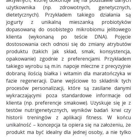
aktywnych, której dokonuje się na podstawie danych
użytkownika (np. zdrowotnych, genetycznych,
dietetycznych). Przykładem takiego działania są
jogurty z unikalną mieszanką probiotyków
dopasowaną do osobistego mikrobiomu jelitowego
klienta (wykonaną po teście DNA). Pojęcie
dostosowania cech odnosi się do zmiany atrybutów
produktu (takich jak skład, smak, konsystencja,
opakowanie) zgodnie z preferencjami. Przykładem
takiego wyrobu są m.in. napoje mleczne z precyzyjnie
dobraną ilością białka i witamin dla maratończyka w
fazie regeneracji. Dane wejściowe to składnik tych
procesów personalizacji, które są zasilane danymi
wykraczającymi poza standardowe informacje od
klienta (np. preferencje smakowe). Uzyskuje się je z
testów nutrigenetycznych, wyników badań krwi czy
historii treningów z aplikacji fitness. W końcu
unikalność – koncepcja ta opiera się na założeniu, że
produkt ma być idealny dla jednej osoby, a nie tylko