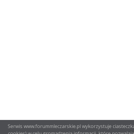
Serwis www.forummleczarskie.pl wykorzystuje ciasteczka
cookies) w celu gromadzenia informacji, które pozwalają 