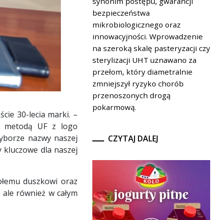
synonim postępu, gwarancji
bezpieczeństwa
mikrobiologicznego oraz
innowacyjności. Wprowadzenie
na szeroką skalę pasteryzacji czy
sterylizacji UHT uznawano za
przełom, który diametralnie
zmniejszył ryzyko chorób
przenoszonych drogą
pokarmową.
cie 30-lecia marki. –
ów metodą UF z logo
wyborze nazwy naszej
CZYTAJ DALEJ
y kluczowe dla naszej
sołemu duszkowi oraz
, ale również w całym