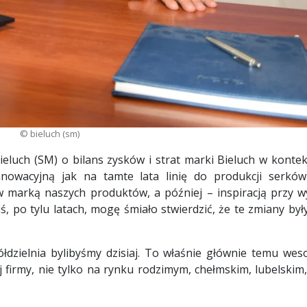
© bieluch (sm)
luch (SM) o bilans zysków i strat marki Bieluch w kontekś
nnowacyjną jak na tamte lata linię do produkcji serk
rw marką naszych produktów, a później – inspiracją przy 
, po tylu latach, mogę śmiało stwierdzić, że te zmiany był
ółdzielnia bylibyśmy dzisiaj. To właśnie głównie temu we
firmy, nie tylko na rynku rodzimym, chełmskim, lubelskim