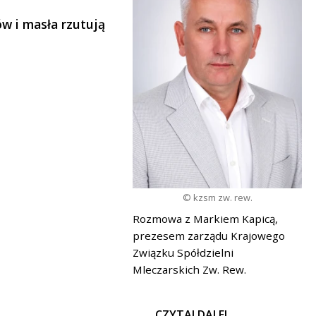
ów i masła rzutują
© kzsm zw. rew.
Rozmowa z Markiem Kapicą,
prezesem zarządu Krajowego
Związku Spółdzielni
Mleczarskich Zw. Rew.
CZYTAJ DALEJ