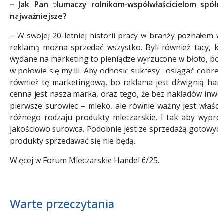
– Jak Pan tłumaczy rolnikom-współwłaścicielom spół
najważniejsze?
– W swojej 20-letniej historii pracy w branży poznałem wi
reklamą można sprzedać wszystko. Byli również tacy, kt
wydane na marketing to pieniądze wyrzucone w błoto, bo do
w połowie się mylili. Aby odnosić sukcesy i osiągać dobr
również tę marketingową, bo reklama jest dźwignią han
cenna jest nasza marka, oraz tego, że bez nakładów inwe
pierwsze surowiec – mleko, ale równie ważny jest właś
różnego rodzaju produkty mleczarskie. I tak aby wypr
jakościowo surowca. Podobnie jest ze sprzedażą gotowyc
produkty sprzedawać się nie będą.
Więcej w Forum Mleczarskie Handel 6/25.
Warte przeczytania