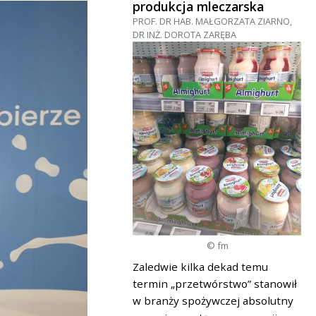
produkcja mleczarska
PROF. DR HAB. MAŁGORZATA ZIARNO,
DR INŻ. DOROTA ZARĘBA
© fm
Zaledwie kilka dekad temu
termin „przetwórstwo” stanowił
w branży spożywczej absolutny