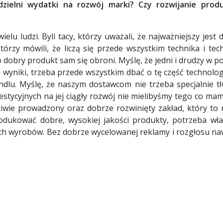
dzielni wydatki na rozwój marki? Czy rozwijanie produ
elu ludzi. Byli tacy, którzy uważali, że najważniejszy jest
órzy mówili, że liczą się przede wszystkim technika i tec
bry produkt sam się obroni. Myślę, że jedni i drudzy w poło
e wyniki, trzeba przede wszystkim dbać o tę część technolog
dlu. Myślę, że naszym dostawcom nie trzeba specjalnie tł
stycyjnych na jej ciągły rozwój nie mielibyśmy tego co ma
ciwie prowadzony oraz dobrze rozwinięty zakład, który to
odukować dobre, wysokiej jakości produkty, potrzeba wła
h wyrobów. Bez dobrze wycelowanej re­klamy i rozgłosu naw