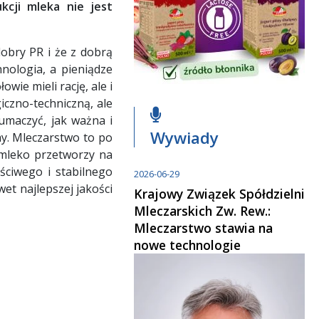
kcji mleka nie jest
 dobry PR i że z dobrą
hnologia, a pieniądze
wie mieli rację, ale i
iczno-techniczną, ale
umaczyć, jak ważna i
Wywiady
my. Mleczarstwo to po
 mleko przetworzy na
ściwego i stabilnego
2026-06-29
et najlepszej jakości
Krajowy Związek Spółdzielni
Mleczarskich Zw. Rew.:
Mleczarstwo stawia na
nowe technologie