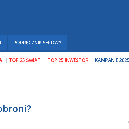
U
PODRĘCZNIK SEROWY
A
TOP 25 ŚWIAT
TOP 25 INWESTOR
KAMPANIE 202
obroni?