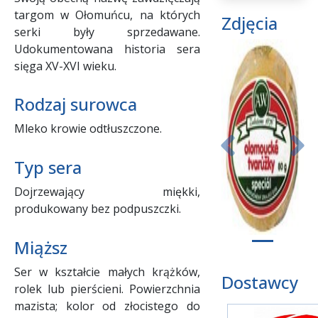
targom w Ołomuńcu, na których
Zdjęcia
serki były sprzedawane.
Udokumentowana historia sera
sięga XV-XVI wieku.
Rodzaj surowca
Mleko krowie odtłuszczone.
Poprzedni
Nas
Typ sera
Dojrzewający miękki,
produkowany bez podpuszczki.
Miąższ
Ser w kształcie małych krążków,
Dostawcy
rolek lub pierścieni. Powierzchnia
mazista; kolor od złocistego do