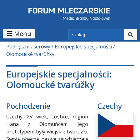
Menu
Podręcznik serowy
Europejskie specjalności
Olomoucké tvarůžky
Europejskie specjalności:
Olomoucké tvarůžky
Pochodzenie
Czechy
Czechy, XV wiek, Lostice, region
Hana z Ołomuńcem. Jego
prototypem były wiejskie twarożki.
Swoją obecną nazwę zawdzięczają