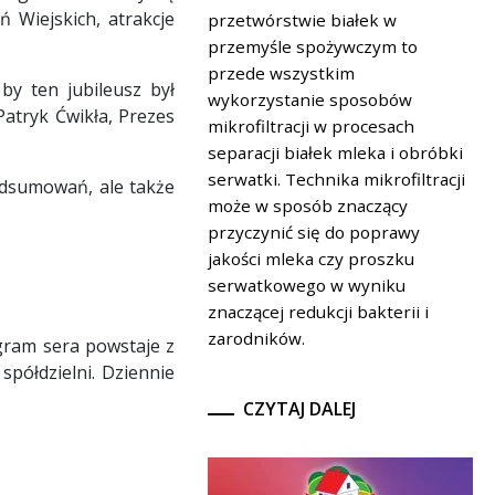
ń Wiejskich, atrakcje
przetwórstwie białek w
przemyśle spożywczym to
przede wszystkim
by ten jubileusz był
wykorzystanie sposobów
Patryk Ćwikła, Prezes
mikrofiltracji w procesach
separacji białek mleka i obróbki
serwatki. Technika mikrofiltracji
podsumowań, ale także
może w sposób znaczący
przyczynić się do poprawy
jakości mleka czy proszku
serwatkowego w wyniku
znaczącej redukcji bakterii i
zarodników.
ogram sera powstaje z
spółdzielni. Dziennie
CZYTAJ DALEJ