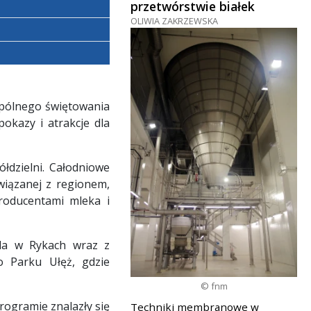
przetwórstwie białek
OLIWIA ZAKRZEWSKA
wspólnego świętowania
okazy i atrakcje dla
łdzielni. Całodniowe
wiązanej z regionem,
producentami mleka i
ela w Rykach wraz z
o Parku Ułęż, gdzie
© fnm
rogramie znalazły się
Techniki membranowe w