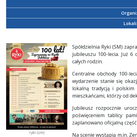
Organi
Lokali
Spółdzielnia Ryki (SM) zapr
jubileuszu 100-lecia. Już 
całych rodzin.
Centralne obchody 100-lec
wydarzenie stanie się okaz
lokalną tradycją i polski
mieszkańcami, którzy od de
Jubileusz rozpocznie uroc
poświęceniem tablicy pam
zaplanowano oficjalną część
ryki (sm)
Na scenie wystąpią m.in. Ze