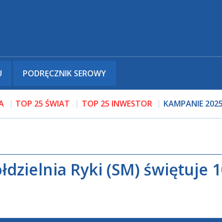
U
PODRĘCZNIK SEROWY
A
TOP 25 ŚWIAT
TOP 25 INWESTOR
KAMPANIE 202
dzielnia Ryki (SM) świętuje 1