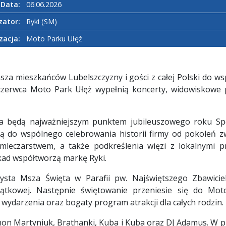
Data:
06.06.2026
zator:
Ryki (SM)
zacja:
Moto Parku Ułęż
asza mieszkańców Lubelszczyzny i gości z całej Polski do 
6 czerwca Moto Park Ułęż wypełnią koncerty, widowiskowe p
ia będą najważniejszym punktem jubileuszowego roku Spó
ją do wspólnego celebrowania historii firmy od pokoleń z
m mleczarstwem, a także podkreślenia więzi z lokalnymi 
kad współtworzą markę Ryki.
zysta Msza Święta w Parafii pw. Najświętszego Zbawici
iątkowej. Następnie świętowanie przeniesie się do Mot
 wydarzenia oraz bogaty program atrakcji dla całych rodzin.
non Martyniuk, Brathanki, Kuba i Kuba oraz DJ Adamus. W p