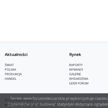
Aktualności
Rynek
ŚWIAT
RAPORTY
POLSKA
WYWIADY
PRODUKCJA
GALERIE
HANDEL
WYDARZENIA
LIDER FORUM
Serwis www.forummleczarskie.pl wykorzystuje ciasteczk
© COPYRIGHT 2026
Czytelników oraz budować statystyki dotyczące oglądaln
NATHUSIUS INVESTMENTS SP. Z O.O.