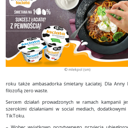
© mlekpol (sm)
roku także ambasadorka śmietany Łaciatej. Dla Anny 
filozofią zero waste.
Sercem działań prowadzonych w ramach kampanii jest
szerokimi działaniami w social mediach, dodatkowym
TikToku.
– Wobec wyjątkowo pozytywnego przyjęcia ubiegłoro