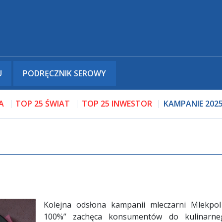
U
PODRĘCZNIK SEROWY
A
TOP 25 ŚWIAT
TOP 25 INWESTOR
KAMPANIE 202
Kolejna odsłona kampanii mleczarni Mlekpo
100%” zachęca konsumentów do kulinarne