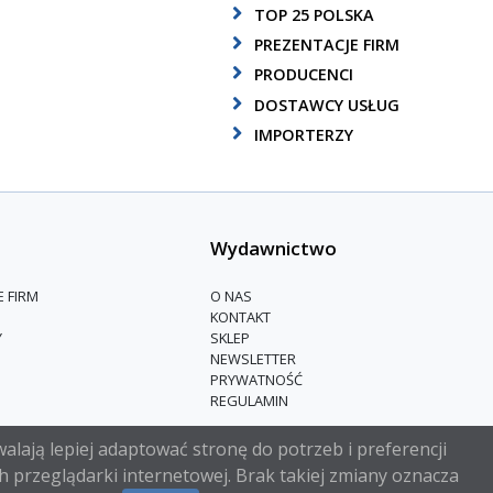
TOP 25 POLSKA
PREZENTACJE FIRM
PRODUCENCI
DOSTAWCY USŁUG
IMPORTERZY
Wydawnictwo
E FIRM
O NAS
KONTAKT
Y
SKLEP
NEWSLETTER
PRYWATNOŚĆ
REGULAMIN
alają lepiej adaptować stronę do potrzeb i preferencji
h przeglądarki internetowej. Brak takiej zmiany oznacza