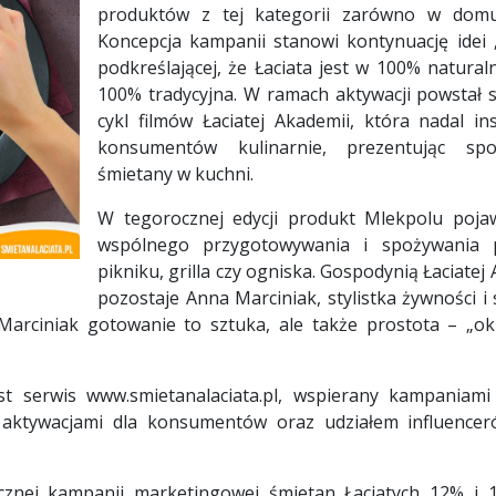
produktów z tej kategorii zarówno w domu,
Koncepcja kampanii stanowi kontynuację idei
podkreślającej, że Łaciata jest w 100% natura
100% tradycyjna. W ramach aktywacji powstał 
cykl filmów Łaciatej Akademii, która nadal in
konsumentów kulinarnie, prezentując sp
śmietany w kuchni.
W tegorocznej edycji produkt Mlekpolu pojaw
wspólnego przygotowywania i spożywania 
pikniku, grilla czy ogniska. Gospodynią Łaciate
pozostaje Anna Marciniak, stylistka żywności i
Marciniak gotowanie to sztuka, ale także prostota – „o
 serwis www.smietanalaciata.pl, wspierany kampaniami
i aktywacjami dla konsumentów oraz udziałem influencer
cznej kampanii marketingowej śmietan Łaciatych 12% i