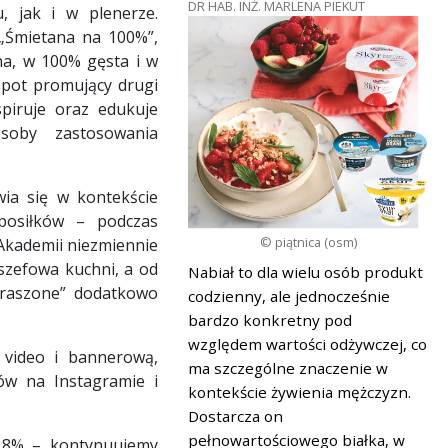
DR HAB. INŻ. MARLENA PIEKUT
 jak i w plenerze.
 „Śmietana na 100%”,
lna, w 100% gęsta i w
spot promujący drugi
spiruje oraz edukuje
osoby zastosowania
ia się w kontekście
posiłków – podczas
© piątnica (osm)
j Akademii niezmiennie
 szefowa kuchni, a od
Nabiał to dla wielu osób produkt
kraszone” dodatkowo
codzienny, ale jednocześnie
bardzo konkretny pod
względem wartości odżywczej, co
 video i bannerową,
ma szczególne znaczenie w
ów na Instagramie i
kontekście żywienia mężczyzn.
Dostarcza on
pełnowartościowego białka, w
 18% – kontynuujemy