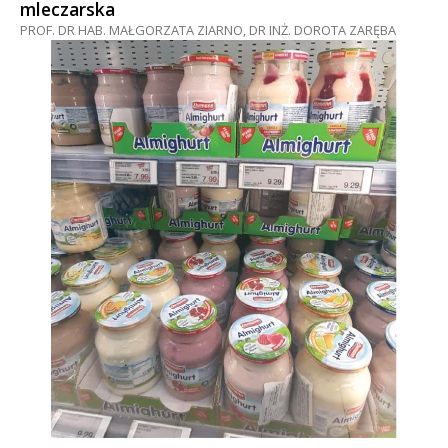
mleczarska
PROF. DR HAB. MAŁGORZATA ZIARNO, DR INŻ. DOROTA ZARĘBA