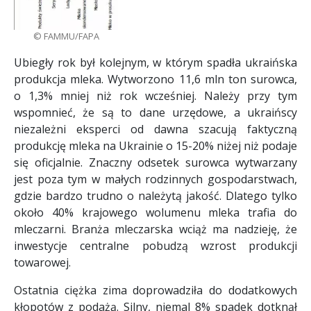
© FAMMU/FAPA
Ubiegły rok był kolejnym, w którym spadła ukraińska
produkcja mleka. Wytworzono 11,6 mln ton surowca,
o 1,3% mniej niż rok wcześniej. Należy przy tym
wspomnieć, że są to dane urzędowe, a ukraińscy
niezależni eksperci od dawna szacują faktyczną
produkcję mleka na Ukrainie o 15-20% niżej niż podaje
się oficjalnie. Znaczny odsetek surowca wytwarzany
jest poza tym w małych rodzinnych gospodarstwach,
gdzie bardzo trudno o należytą jakość. Dlatego tylko
około 40% krajowego wolumenu mleka trafia do
mleczarni. Branża mleczarska wciąż ma nadzieję, że
inwestycje centralne pobudzą wzrost produkcji
towarowej.
Ostatnia ciężka zima doprowadziła do dodatkowych
kłopotów z podażą. Silny, niemal 8% spadek dotknął