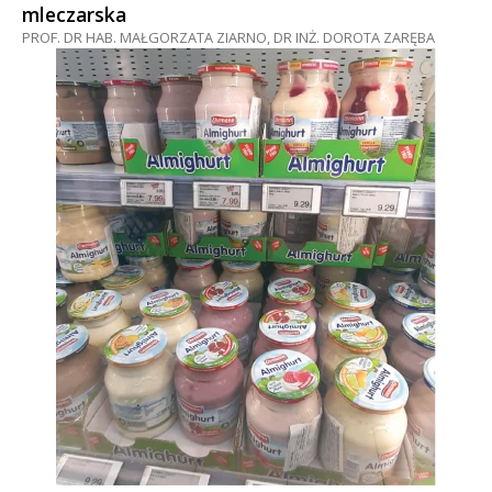
mleczarska
PROF. DR HAB. MAŁGORZATA ZIARNO, DR INŻ. DOROTA ZARĘBA