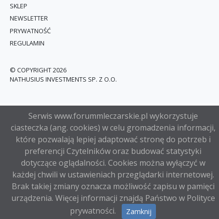
SKLEP
NEWSLETTER
PRYWATNOŚĆ
REGULAMIN
© COPYRIGHT 2026
NATHUSIUS INVESTMENTS SP. Z O.O.
Serwis www.forummleczarskie.pl wykorzystuje
ciasteczka (ang. cookies) w celu gromadzenia informacji,
które pozwalają lepiej adaptować stronę do potrzeb i
preferencji Czytelników oraz budować statystyki
dotyczące oglądalności. Cookies można wyłączyć w
każdej chwili w ustawieniach przeglądarki internetowej.
Brak takiej zmiany oznacza możliwość zapisu w pamięci
urządzenia. Więcej informacji znajdą Państwo w
Polityce
prywatności
.
Zamknij