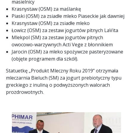
masielnicy
Krasnystaw (OSM) za maślankę
Piaski (OSM) za zsiadłe mleko Piaseckie jak dawniej
Krasnystaw (OSM) za zsiadłe mleko
Łowicz (OSM) za zestaw jogurtów pitnych LaVita
Mlekpol (SM) za zestaw jogurtów pitnych
owocowo-warzywnych Acti Vege z błonnikiem
Jarocin (OSM) za mleko spożywcze pasteryzowane
(objęte programem dla szkół).
Statuetkę „Produkt Mleczny Roku 2019” otrzymała
mleczarnia Bieluch (SM) za jogurt prebiotyczny typu
greckiego z inuliną o podwyższonych walorach
prozdrowotnych.