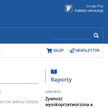
Google Play
POBIERZ APLIKACJĘ
5
SKLEP
NEWSLETTER
Raporty
i
2026-08-07
Żywność
AUTOR: JANUSZ GÓRSKI
wysokoprzetworzona a