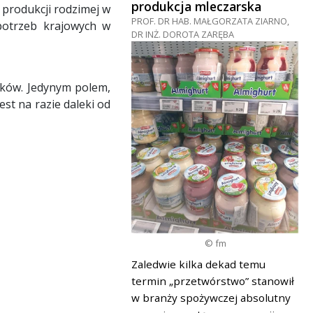
produkcja mleczarska
 produkcji rodzimej w
PROF. DR HAB. MAŁGORZATA ZIARNO,
 potrzeb krajowych w
DR INŻ. DOROTA ZARĘBA
iaków. Jedynym polem,
st na razie daleki od
© fm
Zaledwie kilka dekad temu
termin „przetwórstwo” stanowił
w branży spożywczej absolutny