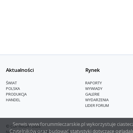
Aktualności
Rynek
ŚWIAT
RAPORTY
POLSKA
WYWIADY
PRODUKCJA
GALERIE
HANDEL
WYDARZENIA
LIDER FORUM
Serwis www.forummleczarskie.pl wykorzystuje ciasteczk
© COPYRIGHT 2026
Czytelników oraz budować statystyki dotyczące oglądaln
NATHUSIUS INVESTMENTS SP. Z O.O.