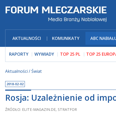
AKTUALNOŚCI
KOMUNIKATY
ABC NABIAŁ
RAPORTY
WYWIADY
TOP 25 PL
TOP 25 EUROP
Aktualności
Świat
2018-02-02
Rosja: Uzależnienie od impo
ŹRÓDŁO: ELITE-MAGAZIN.DE, STRATFOR