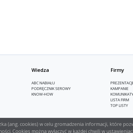
Wiedza
Firmy
ABC NABIAŁU
PREZENTACJ
PODRĘCZNIK SEROWY
KAMPANIE
KNOW-HOW
KOMUNIKAT
LISTA FIRM
TOP LISTY
a (ang. cookies) w celu gromadzenia informacji, które pozw
ości. Cookies można wyłączyć w każdej chwili w ustawieniac