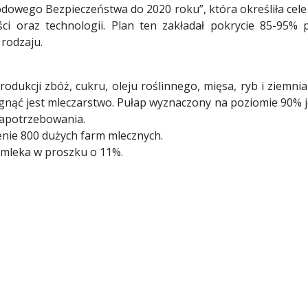
dowego Bezpieczeństwa do 2020 roku”, która określiła cele
ci oraz technologii. Plan ten zakładał pokrycie 85-95%
rodzaju.
produkcji zbóż, cukru, oleju roślinnego, mięsa, ryb i ziemn
gnąć jest mleczarstwo. Pułap wyznaczony na poziomie 90% je
 zapotrzebowania.
enie 800 dużych farm mlecznych.
 mleka w proszku o 11%.