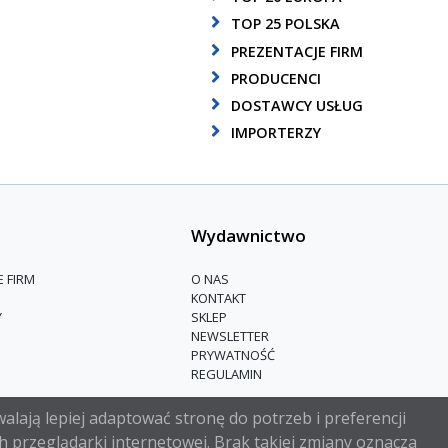
TOP 25 POLSKA
PREZENTACJE FIRM
PRODUCENCI
DOSTAWCY USŁUG
IMPORTERZY
Wydawnictwo
E FIRM
O NAS
KONTAKT
Y
SKLEP
NEWSLETTER
PRYWATNOŚĆ
REGULAMIN
alają lepiej adaptować stronę do potrzeb i preferencji
h przeglądarki internetowej. Brak takiej zmiany oznacza