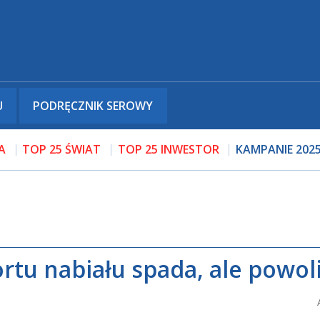
U
PODRĘCZNIK SEROWY
A
TOP 25 ŚWIAT
TOP 25 INWESTOR
KAMPANIE 202
rtu nabiału spada, ale powol