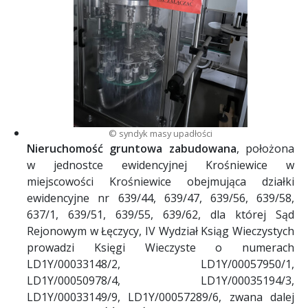
© syndyk masy upadłości
Nieruchomość gruntowa zabudowana
, położona
w jednostce ewidencyjnej Krośniewice w
miejscowości Krośniewice obejmująca działki
ewidencyjne nr 639/44, 639/47, 639/56, 639/58,
637/1, 639/51, 639/55, 639/62, dla której Sąd
Rejonowym w Łęczycy, IV Wydział Ksiąg Wieczystych
prowadzi Księgi Wieczyste o numerach
LD1Y/00033148/2, LD1Y/00057950/1,
LD1Y/00050978/4, LD1Y/00035194/3,
LD1Y/00033149/9, LD1Y/00057289/6, zwana dalej