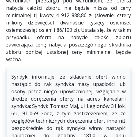
warunkach przetargu pod warunkiem, że oferta
nabycia całości zbioru nie będzie niższa od ceny
minimalnej tj. kwoty 4 912 888,86 zł (słownie: cztery
miliony dziewięćset dwanaście tysięcy osiemset
osiemdziesiąt osiem i 86/100 zł). Ustala się, że w takim
przypadku oferta na nabycie całości zbioru
zawierająca cenę nabycia poszczególnego składnika
zbioru poniżej ustalonej ceny minimalnej będzie
ważna.
Syndyk informuje, że składanie ofert winno
nastąpić do rąk syndyka masy upadłości lub
osoby przez niego upoważnionej, względnie w
drodze doręczenia oferty na adres kancelarii
syndyka: Syndyk Tomasz Maj, ul. Legionów 31 lok.
6U, 91-069 Łódź, z tym zastrzeżeniem, że ze
względów technicznych doręczenia ofert inne niż
bezpośrednie do rąk syndyka winny nastąpić
najpóźniej do godziny 18:00 w dniu