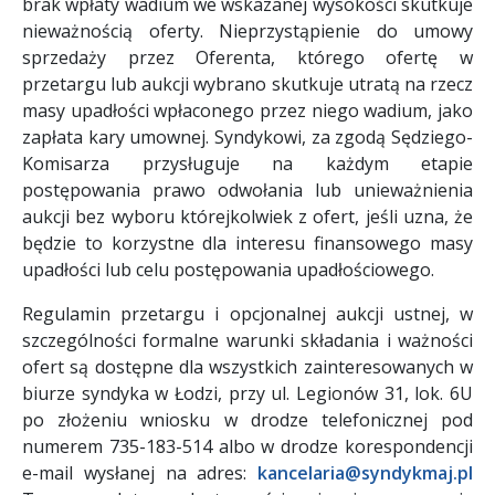
brak wpłaty wadium we wskazanej wysokości skutkuje
nieważnością oferty. Nieprzystąpienie do umowy
sprzedaży przez Oferenta, którego ofertę w
przetargu lub aukcji wybrano skutkuje utratą na rzecz
masy upadłości wpłaconego przez niego wadium, jako
zapłata kary umownej. Syndykowi, za zgodą Sędziego-
Komisarza przysługuje na każdym etapie
postępowania prawo odwołania lub unieważnienia
aukcji bez wyboru którejkolwiek z ofert, jeśli uzna, że
będzie to korzystne dla interesu finansowego masy
upadłości lub celu postępowania upadłościowego.
Regulamin przetargu i opcjonalnej aukcji ustnej, w
szczególności formalne warunki składania i ważności
ofert są dostępne dla wszystkich zainteresowanych w
biurze syndyka w Łodzi, przy ul. Legionów 31, lok. 6U
po złożeniu wniosku w drodze telefonicznej pod
numerem 735-183-514 albo w drodze korespondencji
e-mail wysłanej na adres:
kancelaria@syndykmaj.pl