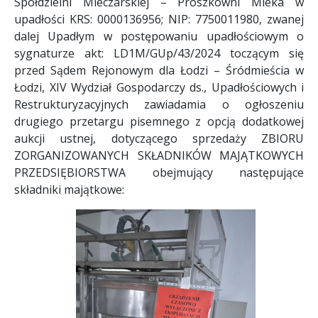
Spółdzielni Mleczarskiej – Proszkowni Mleka w
upadłości KRS: 0000136956; NIP: 7750011980, zwanej
dalej Upadłym w postępowaniu upadłościowym o
sygnaturze akt: LD1M/GUp/43/2024 toczącym się
przed Sądem Rejonowym dla Łodzi – Śródmieścia w
Łodzi, XIV Wydział Gospodarczy ds., Upadłościowych i
Restrukturyzacyjnych zawiadamia o ogłoszeniu
drugiego przetargu pisemnego z opcją dodatkowej
aukcji ustnej, dotyczącego sprzedaży ZBIORU
ZORGANIZOWANYCH SKŁADNIKÓW MAJĄTKOWYCH
PRZEDSIĘBIORSTWA obejmujący następujące
składniki majątkowe: